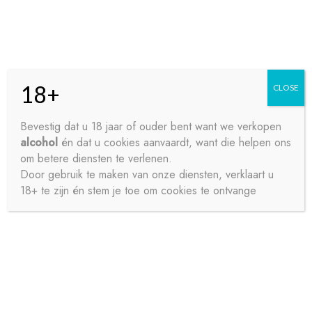
Skip
Skip
Menu
to
to
navigation
content
18+
CLOSE
HOME
Bevestig dat u 18 jaar of ouder bent want we verkopen
alcohol
én dat u cookies aanvaardt, want die helpen ons
Home
Wijnen
RODE WIJNEN
CONTACT
om betere diensten te verlenen.
RODE WIJNEN
Door gebruik te maken van onze diensten, verklaart u
18+ te zijn én stem je toe om cookies te ontvange
OVER ONS
PRIVACY
Resultaat 1–12 van de 28 resultaten wordt getoond
SAMPLE PAGE
1
2
3