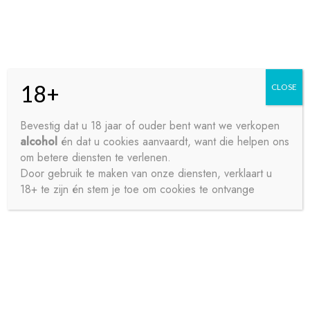
Skip
Skip
Menu
to
to
navigation
content
18+
CLOSE
HOME
Bevestig dat u 18 jaar of ouder bent want we verkopen
alcohol
én dat u cookies aanvaardt, want die helpen ons
Home
Wijnen
ROSÉ WIJNEN
CONTACT
om betere diensten te verlenen.
ROSÉ WIJNEN
Door gebruik te maken van onze diensten, verklaart u
18+ te zijn én stem je toe om cookies te ontvange
OVER ONS
PRIVACY
Toont alle 7 resultaten
SAMPLE PAGE