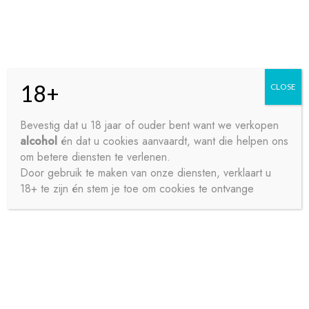
Skip
Skip
Menu
to
to
navigation
content
18+
CLOSE
HOME
Bevestig dat u 18 jaar of ouder bent want we verkopen
alcohol
én dat u cookies aanvaardt, want die helpen ons
Home
Wijnen
Witte wijnen
BEAUVOIR
CONTACT
om betere diensten te verlenen.
CHARDONNAY PAYS D’OC 75CL
Door gebruik te maken van onze diensten, verklaart u
18+ te zijn én stem je toe om cookies te ontvange
OVER ONS
PRIVACY
SAMPLE PAGE