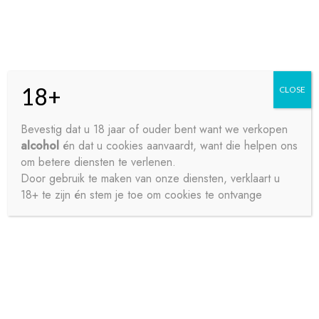
Skip
Skip
Menu
to
to
navigation
content
18+
CLOSE
HOME
Bevestig dat u 18 jaar of ouder bent want we verkopen
alcohol
én dat u cookies aanvaardt, want die helpen ons
Home
Water
Plat Water
CHAUDFONTAINE
CONTACT
om betere diensten te verlenen.
NATUURLIJK WATER 24X25CL
Door gebruik te maken van onze diensten, verklaart u
18+ te zijn én stem je toe om cookies te ontvange
OVER ONS
PRIVACY
SAMPLE PAGE