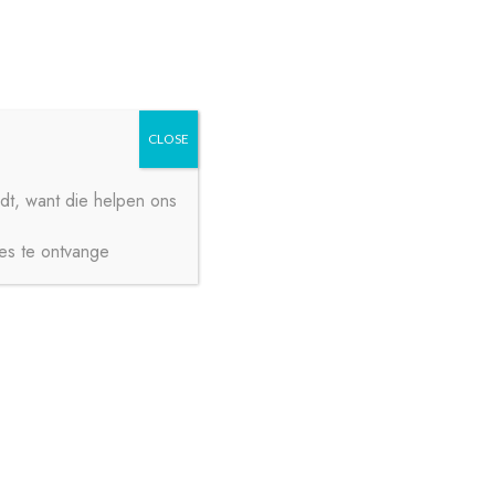
Zoeken
Zoeken
naar:
CLOSE
dt, want die helpen ons
ies te ontvange
€
0,00
0 ITEMS