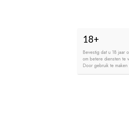
Skip
Skip
HO
to
to
18+
navigation
content
GE
FR
Bevestig dat u 18 jaar
om betere diensten te 
WI
Door gebruik te maken v
HOME
PRIVACY
CONTA
SIROPEN
APERITIEVEN