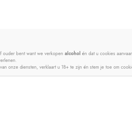
ME
PRIVACY
CONTACT
MIJN ACCOUNT
SCHENKEN
SIROPEN
APERITIEVEN
BIEREN
ISDRANK
ZUIVEL
SAPPEN
WATER
STERKE DRANK
 of ouder bent want we verkopen
alcohol
én dat u cookies aanvaar
verlenen.
JNEN
an onze diensten, verklaart u 18+ te zijn én stem je toe om cook
CT
MIJN ACCOUNT
GESCHENKEN
BIEREN
FRISDRANK
ZUIVEL