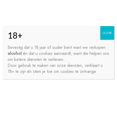
Skip
Skip
Menu
to
to
navigation
content
18+
CLOSE
HOME
Bevestig dat u 18 jaar of ouder bent want we verkopen
alcohol
én dat u cookies aanvaardt, want die helpen ons
Home
Sterke drank
Sterke Dranken Divers
CHOUFFE
CONTACT
om betere diensten te verlenen.
COFFEE 70CL
Door gebruik te maken van onze diensten, verklaart u
18+ te zijn én stem je toe om cookies te ontvange
OVER ONS
PRIVACY
SAMPLE PAGE