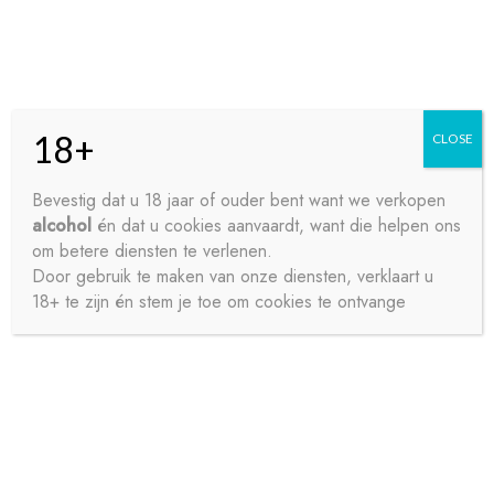
Skip
Skip
Menu
to
to
navigation
content
18+
CLOSE
HOME
Bevestig dat u 18 jaar of ouder bent want we verkopen
alcohol
én dat u cookies aanvaardt, want die helpen ons
Home
Frisdrank
Cola's
COCA COLA MINI BLIK
CONTACT
om betere diensten te verlenen.
12X15CL
Door gebruik te maken van onze diensten, verklaart u
18+ te zijn én stem je toe om cookies te ontvange
OVER ONS
PRIVACY
SAMPLE PAGE