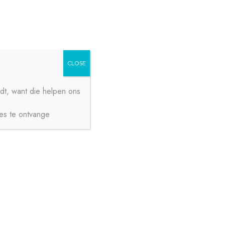
Zoeken
Zoeken
naar:
CLOSE
dt, want die helpen ons
ies te ontvange
€
0,00
0 ITEMS