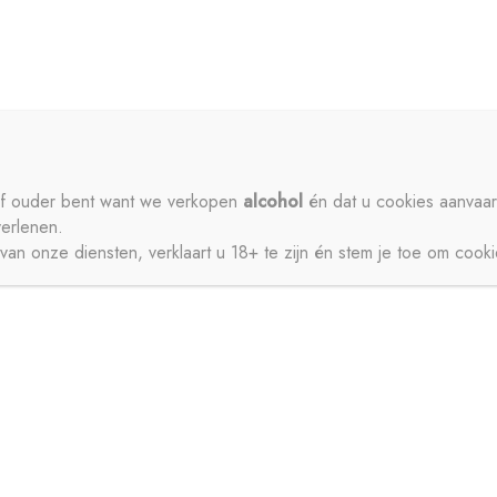
ME
PRIVACY
CONTACT
MIJN ACCOUNT
SCHENKEN
SIROPEN
APERITIEVEN
BIEREN
ISDRANK
ZUIVEL
SAPPEN
WATER
STERKE DRANK
 of ouder bent want we verkopen
alcohol
én dat u cookies aanvaar
verlenen.
JNEN
an onze diensten, verklaart u 18+ te zijn én stem je toe om cook
CT
MIJN ACCOUNT
GESCHENKEN
BIEREN
FRISDRANK
ZUIVEL