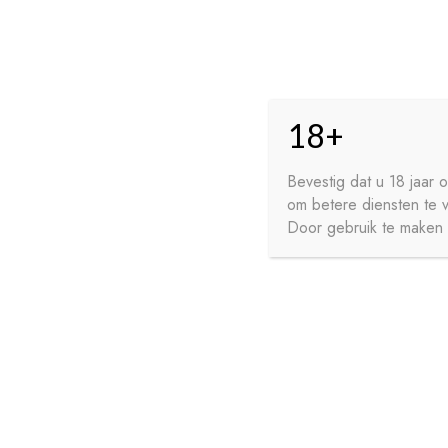
Skip
Skip
HO
to
to
18+
navigation
content
GE
FR
Bevestig dat u 18 jaar
om betere diensten te 
WI
Door gebruik te maken v
HOME
PRIVACY
CONTA
SIROPEN
APERITIEVEN