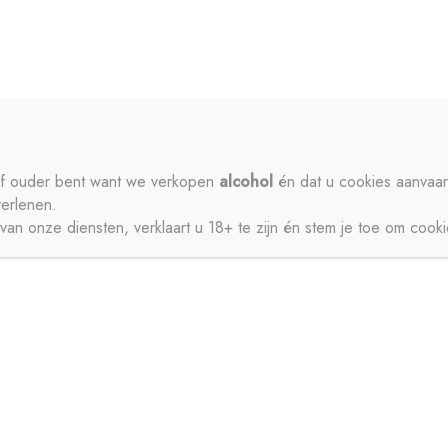
ME
PRIVACY
CONTACT
MIJN ACCOUNT
SCHENKEN
SIROPEN
APERITIEVEN
BIEREN
ISDRANK
ZUIVEL
SAPPEN
WATER
STERKE DRANK
 of ouder bent want we verkopen
alcohol
én dat u cookies aanvaar
verlenen.
JNEN
an onze diensten, verklaart u 18+ te zijn én stem je toe om cook
CT
MIJN ACCOUNT
GESCHENKEN
BIEREN
FRISDRANK
ZUIVEL