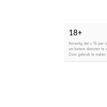
Skip
Skip
HO
to
to
18+
navigation
content
GE
FR
Bevestig dat u 18 jaar
om betere diensten te 
WI
Door gebruik te maken v
HOME
PRIVACY
CONTA
SIROPEN
APERITIEVEN