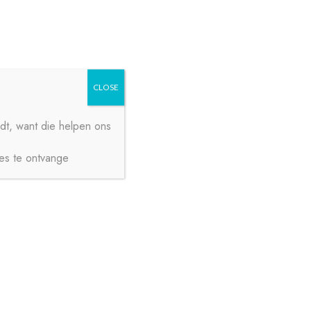
Zoeken
Zoeken
naar:
CLOSE
dt, want die helpen ons
ies te ontvange
€
0,00
0 ITEMS