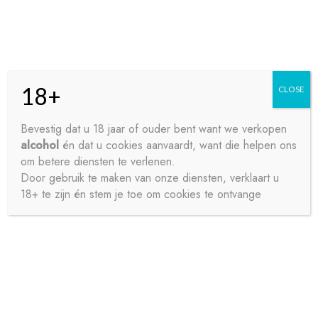
Skip
Skip
Menu
to
to
navigation
content
18+
CLOSE
HOME
Bevestig dat u 18 jaar of ouder bent want we verkopen
alcohol
én dat u cookies aanvaardt, want die helpen ons
Home
Sterke drank
Sterke Dranken Divers
FILLIERS
CONTACT
om betere diensten te verlenen.
ADVOKAAT BOKAAL 70CL
Door gebruik te maken van onze diensten, verklaart u
18+ te zijn én stem je toe om cookies te ontvange
OVER ONS
PRIVACY
SAMPLE PAGE