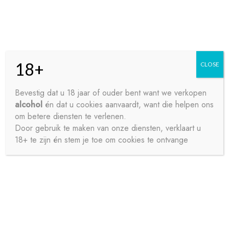
Skip
Skip
Menu
to
to
navigation
content
18+
CLOSE
HOME
Bevestig dat u 18 jaar of ouder bent want we verkopen
alcohol
én dat u cookies aanvaardt, want die helpen ons
Home
Sterke drank
Jenever
FILLIERS
CONTACT
om betere diensten te verlenen.
AMARETTOJENEVER 70CL
Door gebruik te maken van onze diensten, verklaart u
18+ te zijn én stem je toe om cookies te ontvange
OVER ONS
PRIVACY
SAMPLE PAGE