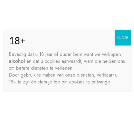
Skip
Skip
Menu
to
to
navigation
content
18+
CLOSE
HOME
Bevestig dat u 18 jaar of ouder bent want we verkopen
alcohol
én dat u cookies aanvaardt, want die helpen ons
Home
Sterke drank
Jenever
FILLIERS KRUIK 38?
CONTACT
om betere diensten te verlenen.
70CL
Door gebruik te maken van onze diensten, verklaart u
18+ te zijn én stem je toe om cookies te ontvange
OVER ONS
PRIVACY
SAMPLE PAGE