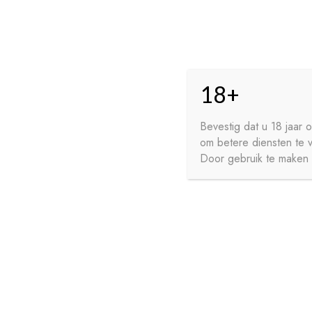
Skip
Skip
HO
to
to
18+
navigation
content
GE
FR
Bevestig dat u 18 jaar
om betere diensten te 
WI
Door gebruik te maken v
HOME
PRIVACY
CONTA
SIROPEN
APERITIEVEN