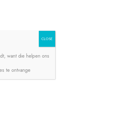
Zoeken
Zoeken
naar:
CLOSE
dt, want die helpen ons
ies te ontvange
€
0,00
0 ITEMS