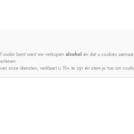
ME
PRIVACY
CONTACT
MIJN ACCOUNT
SCHENKEN
SIROPEN
APERITIEVEN
BIEREN
ISDRANK
ZUIVEL
SAPPEN
WATER
STERKE DRANK
 of ouder bent want we verkopen
alcohol
én dat u cookies aanvaar
verlenen.
JNEN
an onze diensten, verklaart u 18+ te zijn én stem je toe om cook
CT
MIJN ACCOUNT
GESCHENKEN
BIEREN
FRISDRANK
ZUIVEL