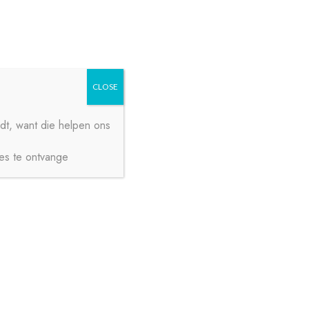
Zoeken
Zoeken
naar:
CLOSE
dt, want die helpen ons
ies te ontvange
€
0,00
0 ITEMS