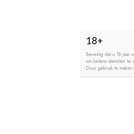
Skip
Skip
HO
to
to
18+
navigation
content
GE
FR
Bevestig dat u 18 jaar
om betere diensten te 
WI
Door gebruik te maken v
HOME
PRIVACY
CONTA
SIROPEN
APERITIEVEN