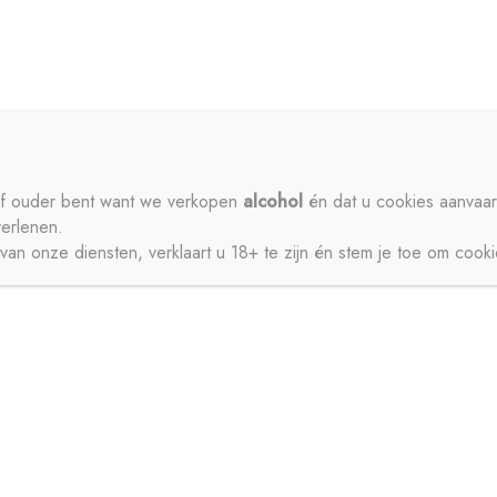
ME
PRIVACY
CONTACT
MIJN ACCOUNT
SCHENKEN
SIROPEN
APERITIEVEN
BIEREN
ISDRANK
ZUIVEL
SAPPEN
WATER
STERKE DRANK
 of ouder bent want we verkopen
alcohol
én dat u cookies aanvaar
verlenen.
JNEN
an onze diensten, verklaart u 18+ te zijn én stem je toe om cook
CT
MIJN ACCOUNT
GESCHENKEN
BIEREN
FRISDRANK
ZUIVEL