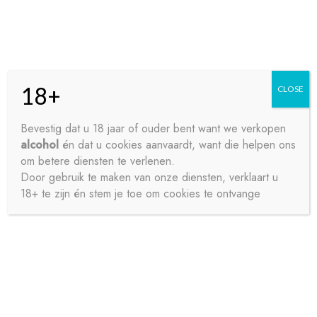
Skip
Skip
Menu
to
to
navigation
content
18+
CLOSE
HOME
Bevestig dat u 18 jaar of ouder bent want we verkopen
alcohol
én dat u cookies aanvaardt, want die helpen ons
Home
Bieren
Alcohol vrij / Arm
HOMMELBIER
CONTACT
om betere diensten te verlenen.
ALCOHOLFREE 33CL
Door gebruik te maken van onze diensten, verklaart u
18+ te zijn én stem je toe om cookies te ontvange
OVER ONS
HOMMELBIER
PRIVACY
ALCOHOLFREE
SAMPLE PAGE