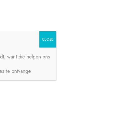
Zoeken
Zoeken
naar:
CLOSE
dt, want die helpen ons
ies te ontvange
€
0,00
0 ITEMS