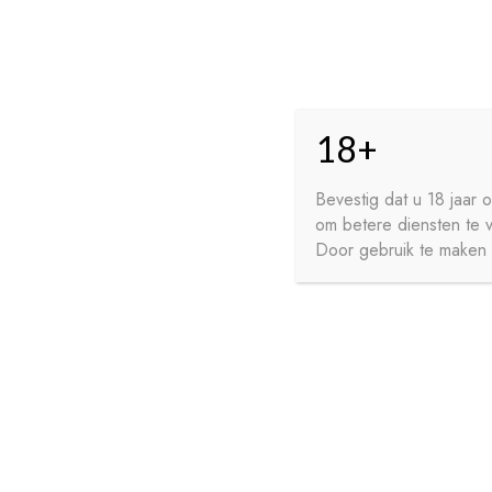
Skip
Skip
HO
to
to
18+
navigation
content
GE
FR
Bevestig dat u 18 jaar
om betere diensten te 
WI
Door gebruik te maken v
HOME
PRIVACY
CONTA
SIROPEN
APERITIEVEN