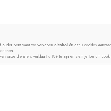
ME
PRIVACY
CONTACT
MIJN ACCOUNT
SCHENKEN
SIROPEN
APERITIEVEN
BIEREN
ISDRANK
ZUIVEL
SAPPEN
WATER
STERKE DRANK
 of ouder bent want we verkopen
alcohol
én dat u cookies aanvaar
verlenen.
JNEN
an onze diensten, verklaart u 18+ te zijn én stem je toe om cook
CT
MIJN ACCOUNT
GESCHENKEN
BIEREN
FRISDRANK
ZUIVEL