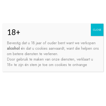
Skip
Skip
Menu
to
to
navigation
content
18+
CLOSE
HOME
Bevestig dat u 18 jaar of ouder bent want we verkopen
alcohol
én dat u cookies aanvaardt, want die helpen ons
Home
Bieren
Pils
JUPILER 24X25CL
CONTACT
om betere diensten te verlenen.
Door gebruik te maken van onze diensten, verklaart u
18+ te zijn én stem je toe om cookies te ontvange
OVER ONS
PRIVACY
SAMPLE PAGE