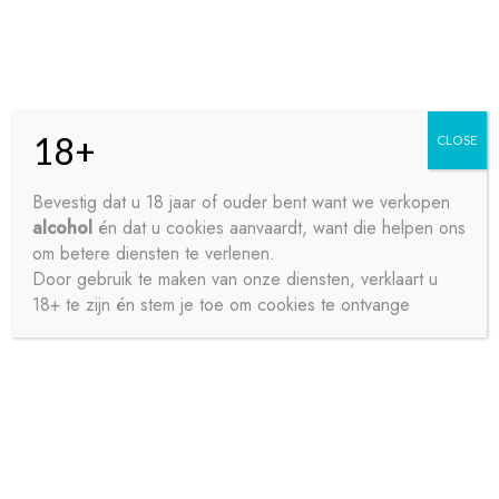
Skip
Skip
Menu
to
to
navigation
content
18+
CLOSE
HOME
Bevestig dat u 18 jaar of ouder bent want we verkopen
alcohol
én dat u cookies aanvaardt, want die helpen ons
Home
Bieren
Speciaalbier
KASTEELBIER CUVEE DU
CONTACT
om betere diensten te verlenen.
CHATEAU 75CL
Door gebruik te maken van onze diensten, verklaart u
18+ te zijn én stem je toe om cookies te ontvange
OVER ONS
PRIVACY
SAMPLE PAGE