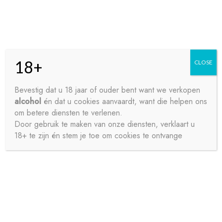
Skip
Skip
Menu
to
to
navigation
content
18+
CLOSE
HOME
Bevestig dat u 18 jaar of ouder bent want we verkopen
alcohol
én dat u cookies aanvaardt, want die helpen ons
Home
Aperitieven
KIDIBUL APPEL 75CL
CONTACT
om betere diensten te verlenen.
Door gebruik te maken van onze diensten, verklaart u
18+ te zijn én stem je toe om cookies te ontvange
OVER ONS
PRIVACY
SAMPLE PAGE