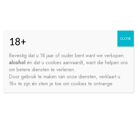
Skip
Skip
Menu
to
to
navigation
content
18+
CLOSE
HOME
Bevestig dat u 18 jaar of ouder bent want we verkopen
alcohol
én dat u cookies aanvaardt, want die helpen ons
Home
Bieren
Trappist-Abdijbieren
LA TRAPPE TRIPEL
CONTACT
om betere diensten te verlenen.
75CL
Door gebruik te maken van onze diensten, verklaart u
18+ te zijn én stem je toe om cookies te ontvange
OVER ONS
PRIVACY
SAMPLE PAGE