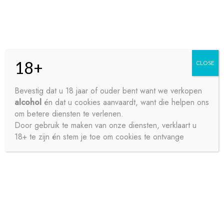
Skip
Skip
Menu
to
to
navigation
content
18+
CLOSE
HOME
Bevestig dat u 18 jaar of ouder bent want we verkopen
alcohol
én dat u cookies aanvaardt, want die helpen ons
Home
Bieren
Speciaalbier
L’AROGANTE BLOND
CONTACT
om betere diensten te verlenen.
1X33CL
Door gebruik te maken van onze diensten, verklaart u
18+ te zijn én stem je toe om cookies te ontvange
OVER ONS
PRIVACY
SAMPLE PAGE