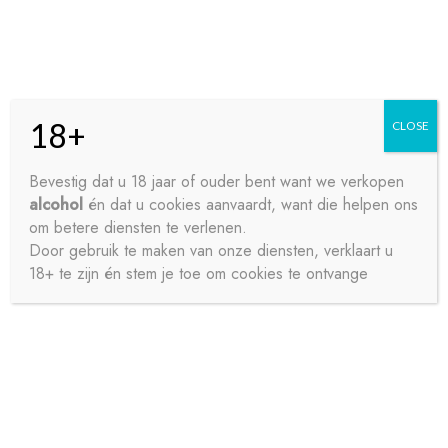
Skip
Skip
Menu
to
to
navigation
content
18+
CLOSE
HOME
Bevestig dat u 18 jaar of ouder bent want we verkopen
alcohol
én dat u cookies aanvaardt, want die helpen ons
Home
LEEGGOED 4,50
CONTACT
om betere diensten te verlenen.
Door gebruik te maken van onze diensten, verklaart u
18+ te zijn én stem je toe om cookies te ontvange
OVER ONS
PRIVACY
SAMPLE PAGE