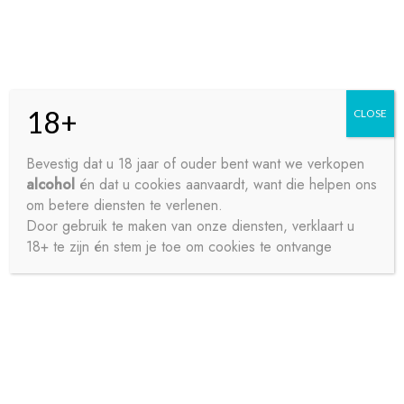
Skip
Skip
Menu
to
to
navigation
content
18+
CLOSE
HOME
Bevestig dat u 18 jaar of ouder bent want we verkopen
alcohol
én dat u cookies aanvaardt, want die helpen ons
Home
Bieren
Speciaalbier
LEFORT 33CL
CONTACT
om betere diensten te verlenen.
Door gebruik te maken van onze diensten, verklaart u
18+ te zijn én stem je toe om cookies te ontvange
OVER ONS
PRIVACY
SAMPLE PAGE