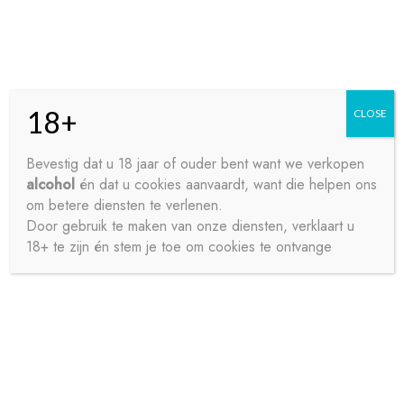
Skip
Skip
Menu
to
to
navigation
content
18+
CLOSE
HOME
Bevestig dat u 18 jaar of ouder bent want we verkopen
alcohol
én dat u cookies aanvaardt, want die helpen ons
Home
Frisdrank
Ice Tea
LIPTON ICE TEA REGULAR
CONTACT
om betere diensten te verlenen.
GREEN BLIK 8X33CL
Door gebruik te maken van onze diensten, verklaart u
18+ te zijn én stem je toe om cookies te ontvange
OVER ONS
PRIVACY
SAMPLE PAGE