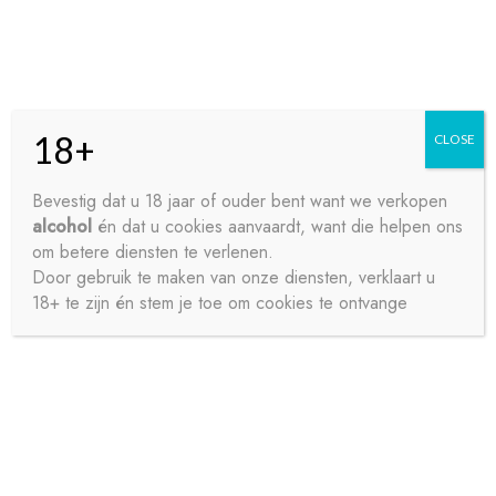
Skip
Skip
Menu
to
to
navigation
content
18+
CLOSE
HOME
Bevestig dat u 18 jaar of ouder bent want we verkopen
alcohol
én dat u cookies aanvaardt, want die helpen ons
Home
Sappen
Vruchtensappen en nectars
LOOZA
CONTACT
om betere diensten te verlenen.
APPEL 24X20CL
Door gebruik te maken van onze diensten, verklaart u
18+ te zijn én stem je toe om cookies te ontvange
OVER ONS
PRIVACY
SAMPLE PAGE