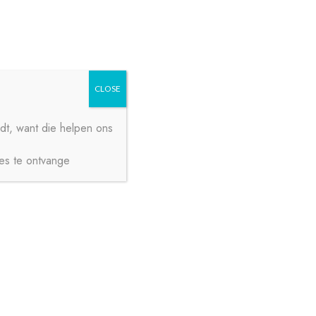
Zoeken
Zoeken
naar:
CLOSE
dt, want die helpen ons
ies te ontvange
€
0,00
0 ITEMS