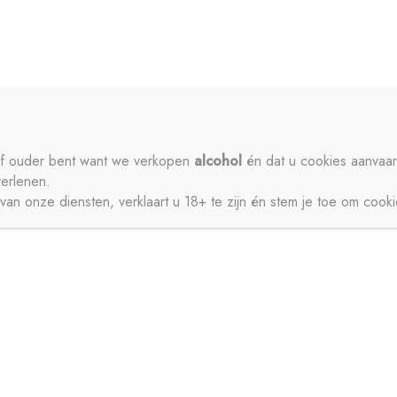
ME
PRIVACY
CONTACT
MIJN ACCOUNT
SCHENKEN
SIROPEN
APERITIEVEN
BIEREN
ISDRANK
ZUIVEL
SAPPEN
WATER
STERKE DRANK
 of ouder bent want we verkopen
alcohol
én dat u cookies aanvaar
verlenen.
JNEN
an onze diensten, verklaart u 18+ te zijn én stem je toe om cook
CT
MIJN ACCOUNT
GESCHENKEN
BIEREN
FRISDRANK
ZUIVEL