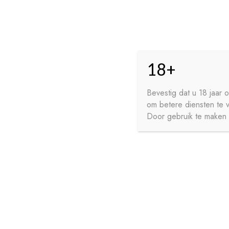
Skip
Skip
HO
to
to
18+
navigation
content
GE
FR
Bevestig dat u 18 jaar
om betere diensten te 
WI
Door gebruik te maken v
HOME
PRIVACY
CONTA
SIROPEN
APERITIEVEN