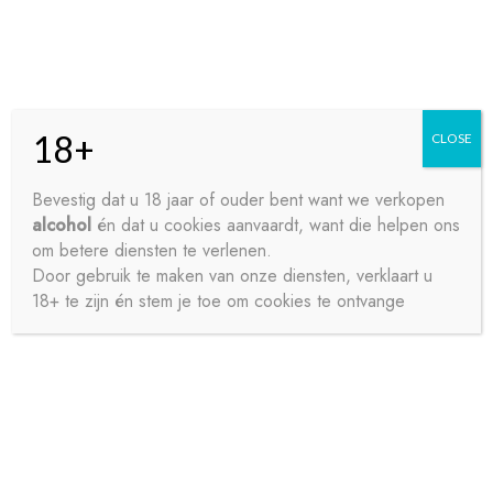
Skip
Skip
Menu
to
to
navigation
content
18+
CLOSE
HOME
Bevestig dat u 18 jaar of ouder bent want we verkopen
alcohol
én dat u cookies aanvaardt, want die helpen ons
Home
Siropen
MONIN SIROOP HAZELNOOT 70CL
CONTACT
om betere diensten te verlenen.
Door gebruik te maken van onze diensten, verklaart u
18+ te zijn én stem je toe om cookies te ontvange
OVER ONS
PRIVACY
SAMPLE PAGE