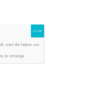
Zoeken
Zoeken
naar:
CLOSE
dt, want die helpen ons
ies te ontvange
€
0,00
0 ITEMS