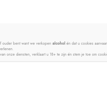
ME
PRIVACY
CONTACT
MIJN ACCOUNT
SCHENKEN
SIROPEN
APERITIEVEN
BIEREN
ISDRANK
ZUIVEL
SAPPEN
WATER
STERKE DRANK
 of ouder bent want we verkopen
alcohol
én dat u cookies aanvaar
verlenen.
JNEN
an onze diensten, verklaart u 18+ te zijn én stem je toe om cook
CT
MIJN ACCOUNT
GESCHENKEN
BIEREN
FRISDRANK
ZUIVEL