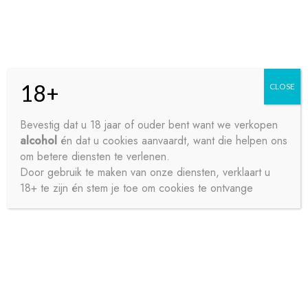
Skip
Skip
Menu
to
to
navigation
content
18+
CLOSE
HOME
Bevestig dat u 18 jaar of ouder bent want we verkopen
alcohol
én dat u cookies aanvaardt, want die helpen ons
Home
Bieren
Speciaalbier
PALM 24X25CL
CONTACT
om betere diensten te verlenen.
Door gebruik te maken van onze diensten, verklaart u
18+ te zijn én stem je toe om cookies te ontvange
OVER ONS
PRIVACY
SAMPLE PAGE