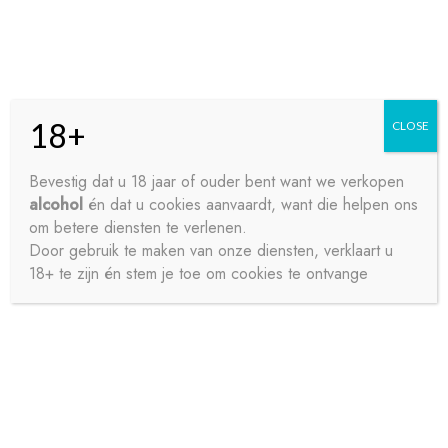
Skip
Skip
Menu
to
to
navigation
content
18+
CLOSE
HOME
Bevestig dat u 18 jaar of ouder bent want we verkopen
alcohol
én dat u cookies aanvaardt, want die helpen ons
Home
Aperitieven
Porto
PORTO QUINTA DO
CONTACT
om betere diensten te verlenen.
CORVAL WIT
Door gebruik te maken van onze diensten, verklaart u
18+ te zijn én stem je toe om cookies te ontvange
OVER ONS
PRIVACY
SAMPLE PAGE