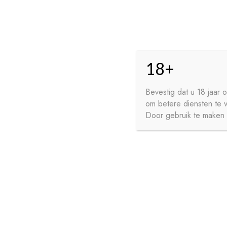
Skip
Skip
HO
to
to
18+
navigation
content
GE
FR
Bevestig dat u 18 jaar
om betere diensten te 
WI
Door gebruik te maken v
HOME
PRIVACY
CONTA
SIROPEN
APERITIEVEN