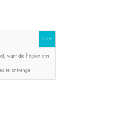
Zoeken
Zoeken
naar:
CLOSE
dt, want die helpen ons
ies te ontvange
€
0,00
0 ITEMS