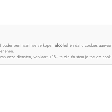
ME
PRIVACY
CONTACT
MIJN ACCOUNT
SCHENKEN
SIROPEN
APERITIEVEN
BIEREN
ISDRANK
ZUIVEL
SAPPEN
WATER
STERKE DRANK
 of ouder bent want we verkopen
alcohol
én dat u cookies aanvaar
verlenen.
JNEN
an onze diensten, verklaart u 18+ te zijn én stem je toe om cook
CT
MIJN ACCOUNT
GESCHENKEN
BIEREN
FRISDRANK
ZUIVEL