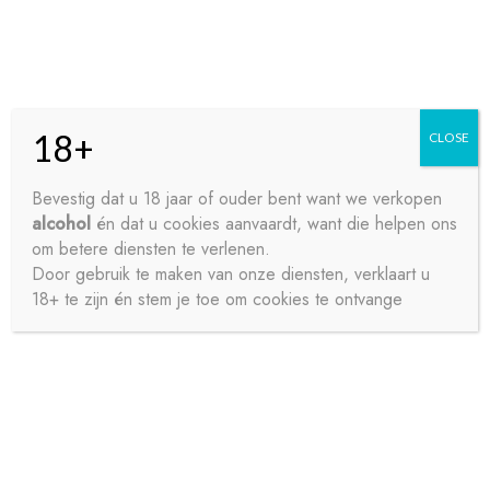
Skip
Skip
Menu
to
to
navigation
content
18+
CLOSE
HOME
Bevestig dat u 18 jaar of ouder bent want we verkopen
alcohol
én dat u cookies aanvaardt, want die helpen ons
Home
Sterke drank
Cognac-Calvados-Armagnac
CONTACT
om betere diensten te verlenen.
REMY MARTIN XO EXCELLENCE
Door gebruik te maken van onze diensten, verklaart u
18+ te zijn én stem je toe om cookies te ontvange
OVER ONS
PRIVACY
SAMPLE PAGE