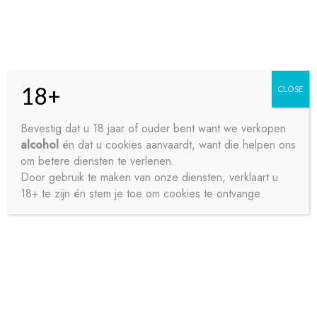
Skip
Skip
Menu
to
to
navigation
content
18+
CLOSE
HOME
Bevestig dat u 18 jaar of ouder bent want we verkopen
alcohol
én dat u cookies aanvaardt, want die helpen ons
Home
Bieren
Speciaalbier
SLOEBER 33CL
CONTACT
om betere diensten te verlenen.
Door gebruik te maken van onze diensten, verklaart u
18+ te zijn én stem je toe om cookies te ontvange
OVER ONS
PRIVACY
SAMPLE PAGE