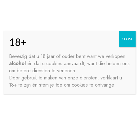
Skip
Skip
Menu
to
to
navigation
content
18+
CLOSE
HOME
Bevestig dat u 18 jaar of ouder bent want we verkopen
alcohol
én dat u cookies aanvaardt, want die helpen ons
Home
Frisdrank
Fruitlimonades
SPRITE STD
CONTACT
om betere diensten te verlenen.
24X20CL
Door gebruik te maken van onze diensten, verklaart u
18+ te zijn én stem je toe om cookies te ontvange
OVER ONS
PRIVACY
SAMPLE PAGE