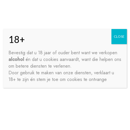
Skip
Skip
Menu
to
to
navigation
content
18+
CLOSE
HOME
Bevestig dat u 18 jaar of ouder bent want we verkopen
alcohol
én dat u cookies aanvaardt, want die helpen ons
Home
Bieren
Speciaalbier
ST FEUILLIN GRAND CRU
CONTACT
om betere diensten te verlenen.
33CL
Door gebruik te maken van onze diensten, verklaart u
18+ te zijn én stem je toe om cookies te ontvange
OVER ONS
PRIVACY
SAMPLE PAGE