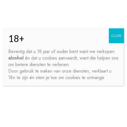
Skip
Skip
Menu
to
to
navigation
content
18+
CLOSE
HOME
Bevestig dat u 18 jaar of ouder bent want we verkopen
alcohol
én dat u cookies aanvaardt, want die helpen ons
Home
Sappen
Vruchtensappen en nectars
CONTACT
om betere diensten te verlenen.
TONISSTEINER NARANJA 12X75CL
Door gebruik te maken van onze diensten, verklaart u
18+ te zijn én stem je toe om cookies te ontvange
OVER ONS
PRIVACY
SAMPLE PAGE