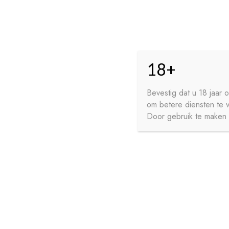
Skip
Skip
HO
to
to
18+
navigation
content
GE
FR
Bevestig dat u 18 jaar
om betere diensten te 
WI
Door gebruik te maken v
HOME
PRIVACY
CONTA
SIROPEN
APERITIEVEN