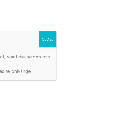
Zoeken
Zoeken
naar:
CLOSE
dt, want die helpen ons
ies te ontvange
€
0,00
0 ITEMS