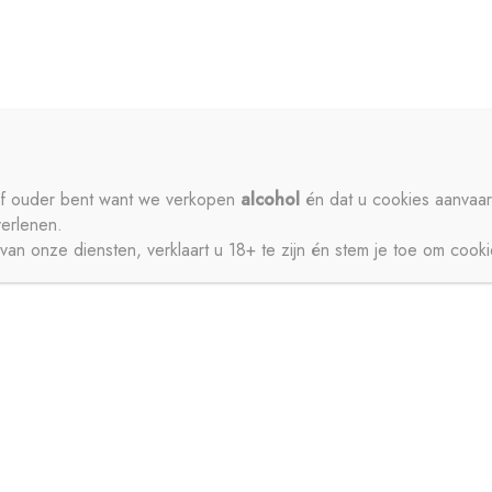
ME
PRIVACY
CONTACT
MIJN ACCOUNT
SCHENKEN
SIROPEN
APERITIEVEN
BIEREN
ISDRANK
ZUIVEL
SAPPEN
WATER
STERKE DRANK
 of ouder bent want we verkopen
alcohol
én dat u cookies aanvaar
verlenen.
JNEN
an onze diensten, verklaart u 18+ te zijn én stem je toe om cook
CT
MIJN ACCOUNT
GESCHENKEN
BIEREN
FRISDRANK
ZUIVEL