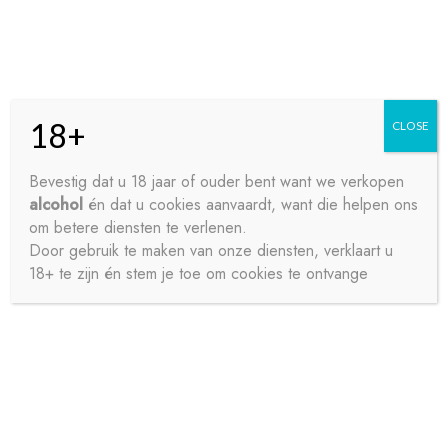
Skip
Skip
Menu
to
to
navigation
content
18+
CLOSE
HOME
Bevestig dat u 18 jaar of ouder bent want we verkopen
alcohol
én dat u cookies aanvaardt, want die helpen ons
Home
Bieren
Speciaalbier
VLETEREN BLAUW EIK
CONTACT
om betere diensten te verlenen.
33CL_
Door gebruik te maken van onze diensten, verklaart u
18+ te zijn én stem je toe om cookies te ontvange
OVER ONS
PRIVACY
SAMPLE PAGE