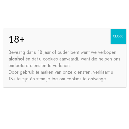
Skip
Skip
Menu
to
to
navigation
content
18+
CLOSE
HOME
Bevestig dat u 18 jaar of ouder bent want we verkopen
alcohol
én dat u cookies aanvaardt, want die helpen ons
Home
Bieren
Speciaalbier
WITKAP STIMULO
CONTACT
om betere diensten te verlenen.
1X33CL
Door gebruik te maken van onze diensten, verklaart u
18+ te zijn én stem je toe om cookies te ontvange
OVER ONS
PRIVACY
SAMPLE PAGE