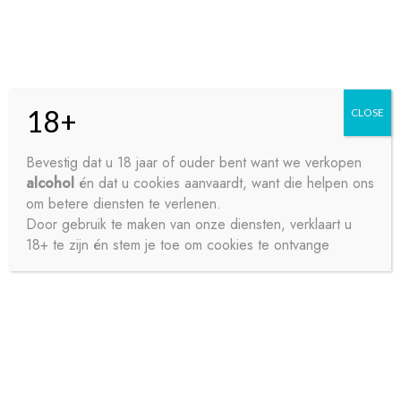
Skip
Skip
Menu
to
to
navigation
content
18+
CLOSE
HOME
Bevestig dat u 18 jaar of ouder bent want we verkopen
alcohol
én dat u cookies aanvaardt, want die helpen ons
Home
Wijnen
Bubbels
SCHUIMWIJN
CONTACT
om betere diensten te verlenen.
SCHUIMWIJN
Door gebruik te maken van onze diensten, verklaart u
18+ te zijn én stem je toe om cookies te ontvange
OVER ONS
PRIVACY
Toont alle 4 resultaten
SAMPLE PAGE