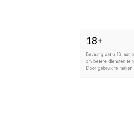
Skip
Skip
HO
to
to
18+
navigation
content
GE
FR
Bevestig dat u 18 jaar
om betere diensten te 
WI
Door gebruik te maken v
HOME
PRIVACY
CONTA
SIROPEN
APERITIEVEN