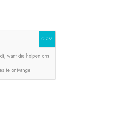
Zoeken
Zoeken
naar:
CLOSE
dt, want die helpen ons
ies te ontvange
€
0,00
0 ITEMS