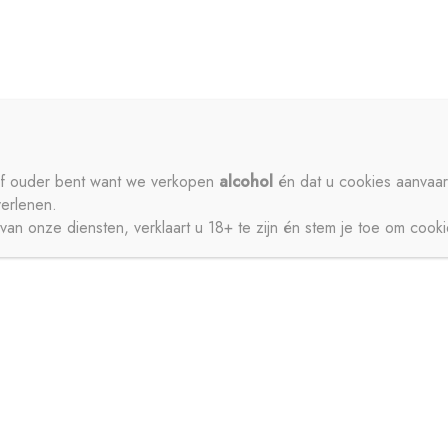
ME
PRIVACY
CONTACT
MIJN ACCOUNT
SCHENKEN
SIROPEN
APERITIEVEN
BIEREN
ISDRANK
ZUIVEL
SAPPEN
WATER
STERKE DRANK
 of ouder bent want we verkopen
alcohol
én dat u cookies aanvaar
verlenen.
JNEN
an onze diensten, verklaart u 18+ te zijn én stem je toe om cook
CT
MIJN ACCOUNT
GESCHENKEN
BIEREN
FRISDRANK
ZUIVEL