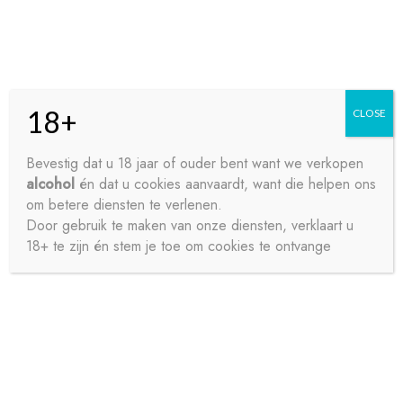
Skip
Skip
Menu
to
to
navigation
content
18+
CLOSE
HOME
Bevestig dat u 18 jaar of ouder bent want we verkopen
alcohol
én dat u cookies aanvaardt, want die helpen ons
Home
Bieren
Speciaalbier
BRIGAND 33CL_
CONTACT
om betere diensten te verlenen.
Door gebruik te maken van onze diensten, verklaart u
18+ te zijn én stem je toe om cookies te ontvange
OVER ONS
PRIVACY
SAMPLE PAGE