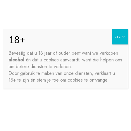
Skip
Skip
Menu
to
to
navigation
content
18+
CLOSE
HOME
Bevestig dat u 18 jaar of ouder bent want we verkopen
alcohol
én dat u cookies aanvaardt, want die helpen ons
Home
Water
Bruisend Water
CHAUDFONTAINE
CONTACT
om betere diensten te verlenen.
BRUISEND WATER 24X25CL
Door gebruik te maken van onze diensten, verklaart u
18+ te zijn én stem je toe om cookies te ontvange
OVER ONS
PRIVACY
SAMPLE PAGE