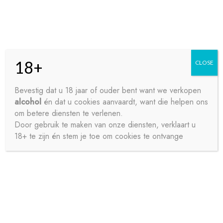
Skip
Skip
Menu
to
to
navigation
content
18+
CLOSE
HOME
Bevestig dat u 18 jaar of ouder bent want we verkopen
alcohol
én dat u cookies aanvaardt, want die helpen ons
Home
Water
Bruisend Water
SODASTREAM
CONTACT
om betere diensten te verlenen.
RUILCYLINDER
Door gebruik te maken van onze diensten, verklaart u
18+ te zijn én stem je toe om cookies te ontvange
OVER ONS
PRIVACY
SAMPLE PAGE