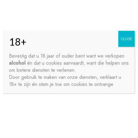
Skip
Skip
Menu
to
to
navigation
content
18+
CLOSE
HOME
Bevestig dat u 18 jaar of ouder bent want we verkopen
alcohol
én dat u cookies aanvaardt, want die helpen ons
Home
Frisdrank
Bitter en Tonic
GINI LEMON ZERO
CONTACT
om betere diensten te verlenen.
BLIK 6X33CL
Door gebruik te maken van onze diensten, verklaart u
18+ te zijn én stem je toe om cookies te ontvange
OVER ONS
PRIVACY
SAMPLE PAGE