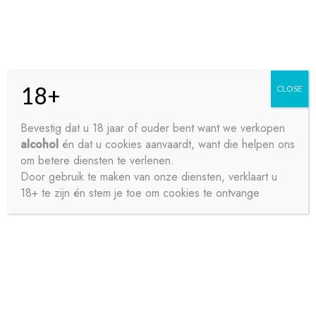
Skip
Skip
Menu
to
to
navigation
content
18+
CLOSE
HOME
Bevestig dat u 18 jaar of ouder bent want we verkopen
alcohol
én dat u cookies aanvaardt, want die helpen ons
Home
Frisdrank
Bitter en Tonic
SCHWEPPES TONIC
CONTACT
om betere diensten te verlenen.
MINI BLIK 8X15CL
Door gebruik te maken van onze diensten, verklaart u
18+ te zijn én stem je toe om cookies te ontvange
OVER ONS
PRIVACY
SAMPLE PAGE