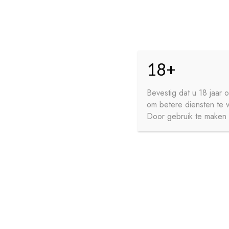
Skip
Skip
HO
to
to
18+
navigation
content
GE
FR
Bevestig dat u 18 jaar
om betere diensten te 
WI
Door gebruik te maken v
HOME
PRIVACY
CONTA
SIROPEN
APERITIEVEN