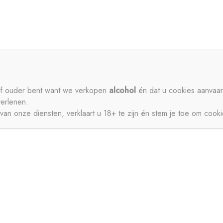
ME
PRIVACY
CONTACT
MIJN ACCOUNT
SCHENKEN
SIROPEN
APERITIEVEN
BIEREN
ISDRANK
ZUIVEL
SAPPEN
WATER
STERKE DRANK
 of ouder bent want we verkopen
alcohol
én dat u cookies aanvaar
verlenen.
JNEN
an onze diensten, verklaart u 18+ te zijn én stem je toe om cook
CT
MIJN ACCOUNT
GESCHENKEN
BIEREN
FRISDRANK
ZUIVEL