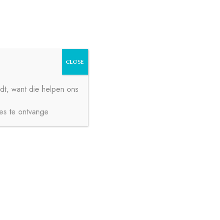
Zoeken
Zoeken
naar:
CLOSE
dt, want die helpen ons
ies te ontvange
€
0,00
0 ITEMS