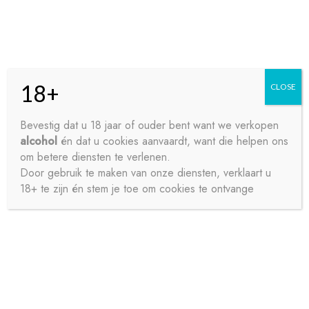
Skip
Skip
Menu
to
to
navigation
content
18+
CLOSE
HOME
Bevestig dat u 18 jaar of ouder bent want we verkopen
alcohol
én dat u cookies aanvaardt, want die helpen ons
Home
Wijnen
Rode wijnen
LES GRES BLEUS CDR
CONTACT
om betere diensten te verlenen.
VILLAGES 75CL
Door gebruik te maken van onze diensten, verklaart u
18+ te zijn én stem je toe om cookies te ontvange
OVER ONS
PRIVACY
SAMPLE PAGE