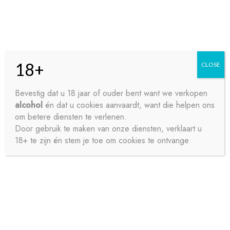
Skip
Skip
Menu
to
to
navigation
content
18+
CLOSE
HOME
Bevestig dat u 18 jaar of ouder bent want we verkopen
alcohol
én dat u cookies aanvaardt, want die helpen ons
Home
Bieren
Pils
VEDETT EXTRA BLOND 24X33CL
CONTACT
om betere diensten te verlenen.
Door gebruik te maken van onze diensten, verklaart u
18+ te zijn én stem je toe om cookies te ontvange
OVER ONS
PRIVACY
SAMPLE PAGE