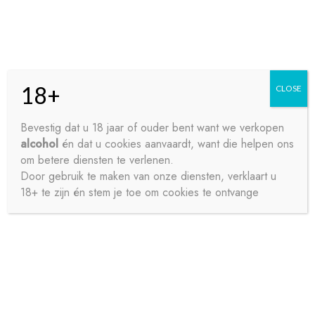
Skip
Skip
Menu
to
to
navigation
content
18+
CLOSE
HOME
Bevestig dat u 18 jaar of ouder bent want we verkopen
alcohol
én dat u cookies aanvaardt, want die helpen ons
Home
Wijnen
Rosé wijnen
VINORGANIC ROSE
CONTACT
om betere diensten te verlenen.
75CL
Door gebruik te maken van onze diensten, verklaart u
18+ te zijn én stem je toe om cookies te ontvange
OVER ONS
PRIVACY
SAMPLE PAGE